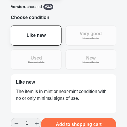
Version:
choosed
V3.0
Choose condition
Very good
Like new
(This option is curre
Unavailable
Used
New
(This option is currently unavailable.)
(This option is curre
Unavailable
Unavailable
Like new
The item is in mint or near-mint condition with
no or only minimal signs of use.
Product Quantity: Enter the desired amount
Add to shopping cart