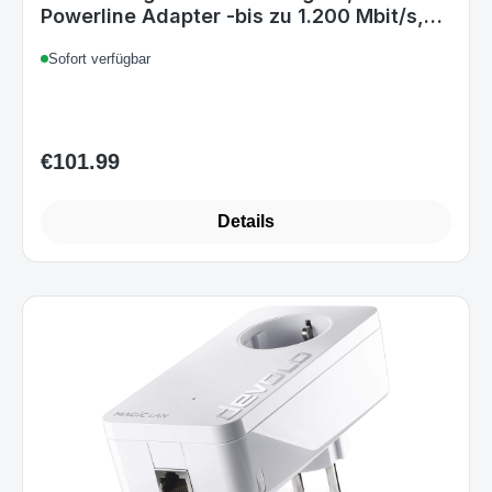
Powerline Adapter -bis zu 1.200 Mbit/s,
Mesh WLAN, WLAN Steckdose, ideal für
Sofort verfügbar
Cloud Gaming, 2x LAN Anschluss, weiß
mit WLAN Gaming Kit Single
€101.99
Regular price:
Details