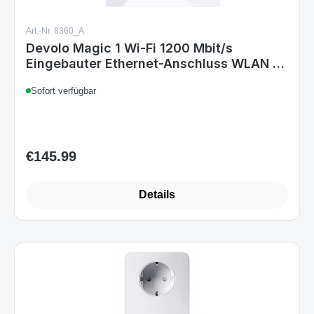
Art.-Nr. 8360_A
Devolo Magic 1 Wi-Fi 1200 Mbit/s
Eingebauter Ethernet-Anschluss WLAN 1
Stücke
Sofort verfügbar
€145.99
Regular price:
Details