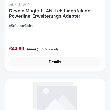
Art.-Nr. 8410_A
Devolo Magic 1 LAN: Leistungsfähiger
Powerline-Erweiterungs Adapter
Sofort verfügbar
€44.99
Sale price:
Regular price:
€64.90
(30.68% saved)
Details