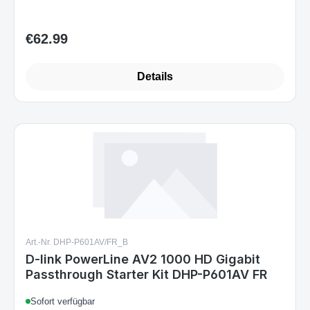
€62.99
Regular price:
Details
Art.-Nr. DHP-P601AV/FR_B
D-link PowerLine AV2 1000 HD Gigabit
Passthrough Starter Kit DHP-P601AV FR
Sofort verfügbar