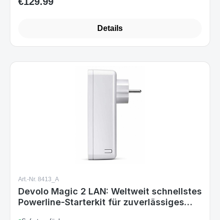
€129.99
Regular price:
Details
Art.-Nr. 8413_A
Devolo Magic 2 LAN: Weltweit schnellstes
Powerline-Starterkit für zuverlässiges
Heimnetzwerk einfach durch Wände
Sofort verfügbar