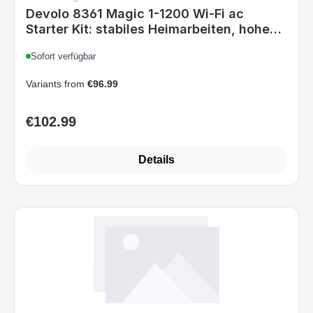
Devolo 8361 Magic 1-1200 Wi-Fi ac
Starter Kit: stabiles Heimarbeiten, hohe
Leistung (Mesh Wi-Fi, bis zu 1200 Mbps
Sofort verfügbar
über Powerline, Wi-Fi Ac, Wi-Fi überall,
Access Point, 2X Fast Ethernet Ports)
Variants from
€96.99
MAGIC 1 - 1200 Mbit/s WiFi Starter Kit
€102.99
Regular price:
Details