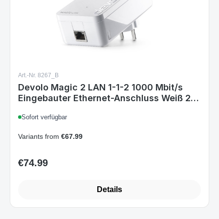
Art.-Nr. 8267_B
Devolo Magic 2 LAN 1-1-2 1000 Mbit/s
Eingebauter Ethernet-Anschluss Weiß 2
Stück(e)
Sofort verfügbar
Variants from
€67.99
€74.99
Regular price:
Details