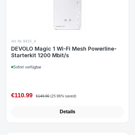
Art.-Nr. 8415_A
DEVOLO Magic 1 Wi-Fi Mesh Powerline-
Starterkit 1200 Mbit/s
Sofort verfügbar
€110.99
Sale price:
Regular price:
€149.90
(25.96% saved)
Details