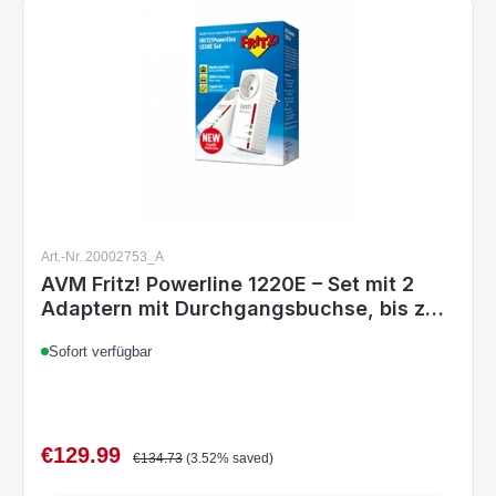
Art.-Nr. 20002753_A
AVM Fritz! Powerline 1220E – Set mit 2
Adaptern mit Durchgangsbuchse, bis zu
1200 Mbit/s, 2 Gigabit-LAN-Anschlüsse
Sofort verfügbar
€129.99
Sale price:
Regular price:
€134.73
(3.52% saved)