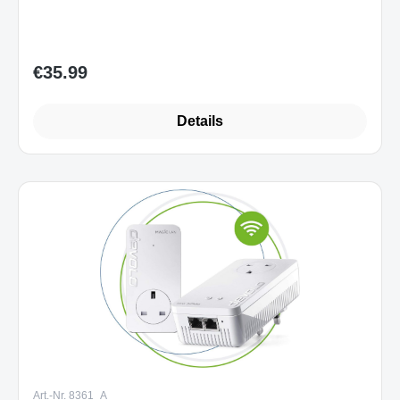
€35.99
Regular price:
Details
Art.-Nr. 8361_A