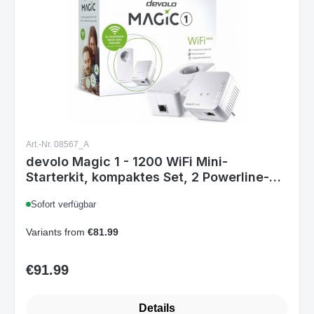
Art.-Nr. 08567_A
devolo Magic 1 - 1200 WiFi Mini-
Starterkit, kompaktes Set, 2 Powerline-
WiFi-Adapter für sicheres Heimnetzwerk
Sofort verfügbar
(1200 Mbit/s, 1 x Fast Ethernet-LAN-
Verbindung, Mesh-WLAN, G.hn-
Variants from
€81.99
Technologie) Weiß
€91.99
Regular price:
Details