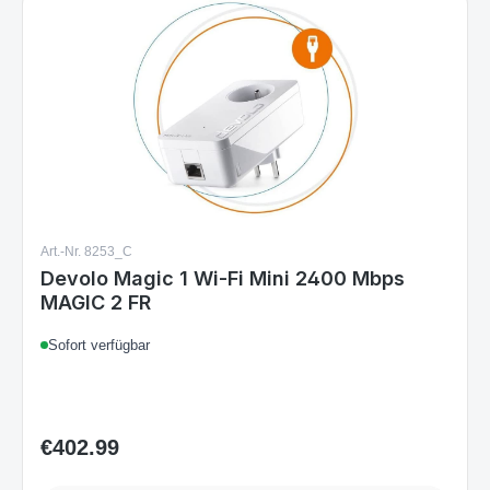
Art.-Nr. 8253_C
Devolo Magic 1 Wi-Fi Mini 2400 Mbps
MAGIC 2 FR
Sofort verfügbar
€402.99
Regular price: