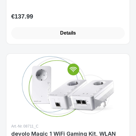
€137.99
Regular price:
Details
Art.-Nr. 08711_C
devolo Magic 1 WiFi Gaming Kit, WLAN