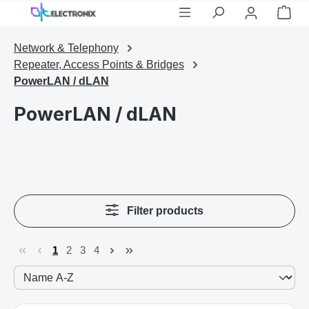
Shop
Skip to main content
Network & Telephony
Repeater, Access Points & Bridges
PowerLAN / dLAN
PowerLAN / dLAN
Filter products
1
2
3
4
Page
Page
Page
Page