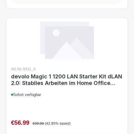
Art.-Nr. 8411_A
devolo Magic 1 1200 LAN Starter Kit dLAN
2.0: Stabiles Arbeiten im Home Office
Powerline-Starterkit für zuverlässiges
Sofort verfügbar
Heimnetzwerk via Stromleitung bis 1200
Mbit/s
€56.99
Sale price:
Regular price:
€99.90
(42.95% saved)