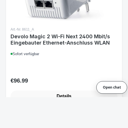
Art.-Nr. 8611_A
Devolo Magic 2 Wi-Fi Next 2400 Mbit/s
Eingebauter Ethernet-Anschluss WLAN
Sofort verfügbar
€96.99
Regular price:
Open chat
Details
1
2
3
4
Page
Page
Page
Page