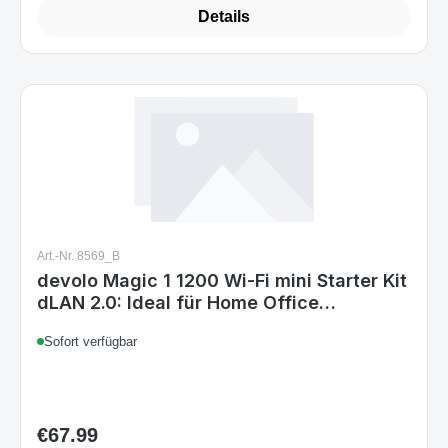
Details
Art.-Nr. 8569_B
devolo Magic 1 1200 Wi-Fi mini Starter Kit
dLAN 2.0: Ideal für Home Office
Streaming Kompaktes Starter Kit für
Sofort verfügbar
zuverlässiges raumübergreifendes WLAN
einfach via Stromleitung
€67.99
Regular price: