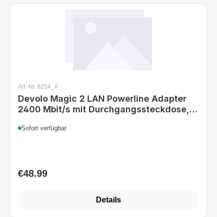
Art.-Nr. 8254_A
Devolo Magic 2 LAN Powerline Adapter
2400 Mbit/s mit Durchgangssteckdose,
Gigabit Ethernet, 500 m Reichweite, Weiß
Sofort verfügbar
€48.99
Regular price:
Details