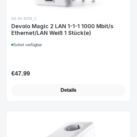
Art.-Nr. 8259_C
Devolo Magic 2 LAN 1-1-1 1000 Mbit/s
Ethernet/LAN Weiß 1 Stück(e)
Sofort verfügbar
€47.99
Regular price:
Details