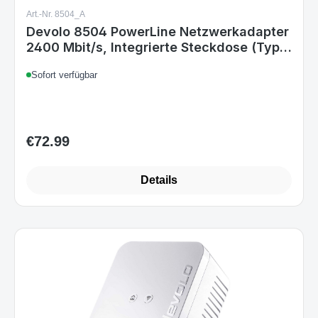
Art.-Nr. 8504_A
Devolo 8504 PowerLine Netzwerkadapter
2400 Mbit/s, Integrierte Steckdose (Typ
G), Ethernet/LAN, Weiß
Sofort verfügbar
€72.99
Regular price:
Details