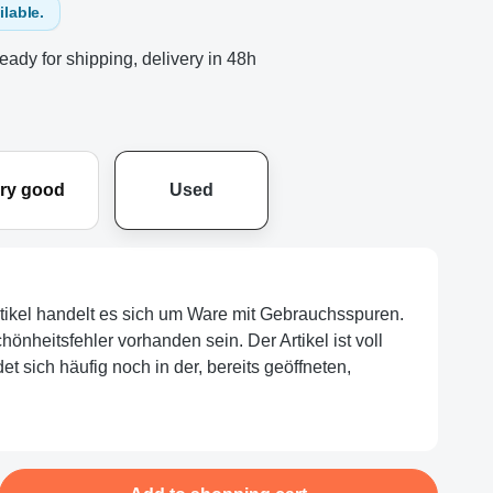
ilable.
eady for shipping, delivery in 48h
ry good
Used
rtikel handelt es sich um Ware mit Gebrauchsspuren.
nheitsfehler vorhanden sein. Der Artikel ist voll
et sich häufig noch in der, bereits geöffneten,
nter the desired amount or use the buttons