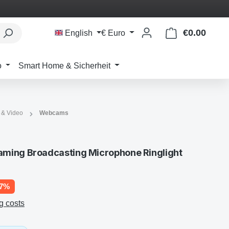
€0.00
Shoppi
English
€
Euro
o
Smart Home & Sicherheit
 & Video
Webcams
ming Broadcasting Microphone Ringlight
77%
g costs