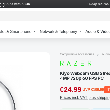
Ships within 24h
14-day returns
blet & Smartphone
Network & Telephony
Audio & Vide
Computers & Accessories
Audio
Kiyo Webcam USB Strea
4MP 720p 60 FPS PC
€24.99
UVP €109.99
-
Prices incl. VAT plus shippin