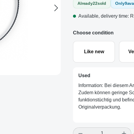
Already
22
sold
Only
9
ava
Available, delivery time: R
Choose condition
Like new
Ve
Used
Information: Bei diesem A
Zudem können geringe Schö
funktionstüchtig und befind
Originalverpackung.
Product Quantity: E