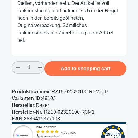
Stellen, vorhanden sein. Der Artikel ist voll
funktionstüchtig und befindet sich in der Regel
noch in der, bereits geöffneten,
Originalverpackung. Sämtliches
funktionsrelevante Zubehör liegt dem Artikel
bei.
Product Quantity: Enter the desired amount
Add to shopping cart
Produktnummer:
RZ19-02320100-R3M1_B
Varianten-ID:
49103
Hersteller:
Razer
Hersteller-Nr.:
RZ19-02320100-R3M1
EAN:
8886419377108