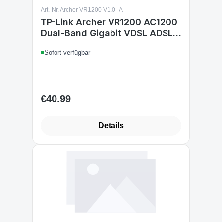
Art.-Nr. Archer VR1200 V1.0_A
TP-Link Archer VR1200 AC1200
Dual-Band Gigabit VDSL ADSL
WLAN Modem Router
Sofort verfügbar
€40.99
Regular price:
Details