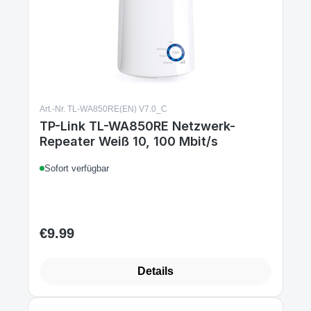
Art.-Nr. TL-WA850RE(EN) V7.0_C
TP-Link TL-WA850RE Netzwerk-
Repeater Weiß 10, 100 Mbit/s
Sofort verfügbar
€9.99
Regular price:
Details