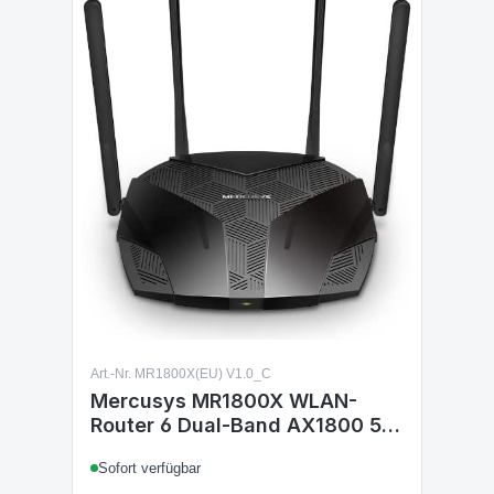
Art.-Nr. MR1800X(EU) V1.0_C
Mercusys MR1800X WLAN-
Router 6 Dual-Band AX1800 5
GHz hat 1201 Mbps 2,4 GHz 574
Sofort verfügbar
Mbps Gigabit WAN/LAN Port