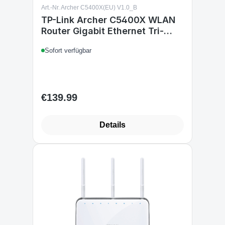
Art.-Nr. Archer C5400X(EU) V1.0_B
TP-Link Archer C5400X WLAN
Router Gigabit Ethernet Tri-
Band 2 4 GHz 5 GHz Red
Sofort verfügbar
€139.99
Regular price:
Details