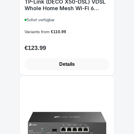
TP-Link (DECO X50-DSL) VDSL
Whole Home Mesh Wi-Fi 6
Router, Single Unit, Dual Band
Sofort verfügbar
AX3000, 4x GB WAN/LAN,
OFDMA & MU-MIMO Modem
Variants from
€110.99
€123.99
Regular price:
Details