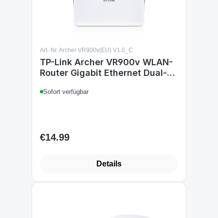
Art.-Nr. Archer VR900v(EU) V1.0_C
TP-Link Archer VR900v WLAN-
Router Gigabit Ethernet Dual-
Band
Sofort verfügbar
€14.99
Regular price:
Details