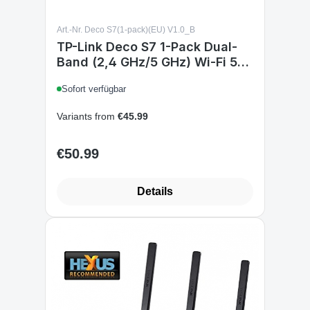
Art.-Nr. Deco S7(1-pack)(EU) V1.0_B
TP-Link Deco S7 1-Pack Dual-
Band (2,4 GHz/5 GHz) Wi-Fi 5
(802.11ac) Weiß 3 Intern
Sofort verfügbar
Variants from
€45.99
€50.99
Regular price:
Details