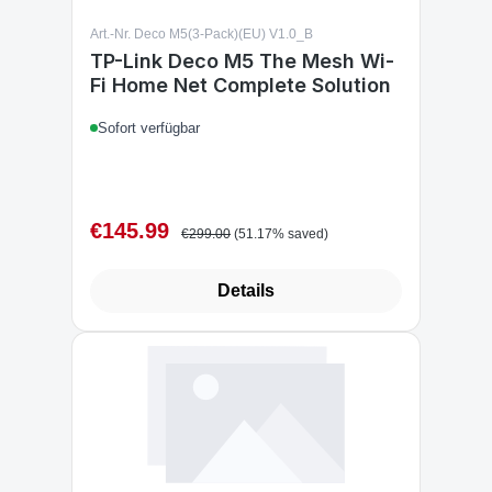
Art.-Nr. Deco M5(3-Pack)(EU) V1.0_B
TP-Link Deco M5 The Mesh Wi-
Fi Home Net Complete Solution
Sofort verfügbar
€145.99
Sale price:
Regular price:
€299.00
(51.17% saved)
Details