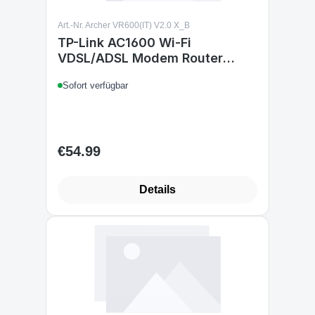
Art.-Nr. Archer VR600(IT) V2.0 X_B
TP-Link AC1600 Wi-Fi
VDSL/ADSL Modem Router
Broadcom.CPU 802.11ac/a
Sofort verfügbar
Archer_VR600_V2 Router
Broadcom.CPU 802.11ac/a
€54.99
Regular price:
Details