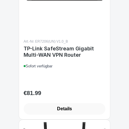
Art.-Nr. ER7206(UN) V1.0_B
TP-Link SafeStream Gigabit
Multi-WAN VPN Router
Sofort verfügbar
€81.99
Regular price:
Details