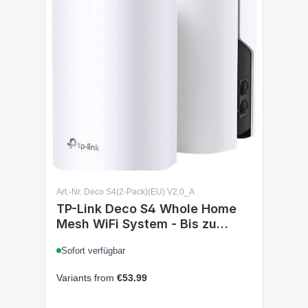
Art.-Nr. Deco S4(2-Pack)(EU) V2.0_A
TP-Link Deco S4 Whole Home
Mesh WiFi System - Bis zu
3.800 Sq.ft. Abdeckung,
Sofort verfügbar
AC1900 WiFi Router und
Extender-Ersatz,
Variants from
€53.99
Kindersicherung, 2er-Pack