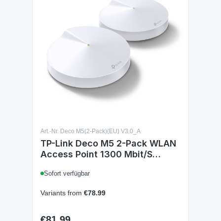
Art.-Nr. Deco M5(2-Pack)(EU) V3.0_A
TP-Link Deco M5 2-Pack WLAN
Access Point 1300 Mbit/S
Weiss Deco M52-Pack
Sofort verfügbar
Variants from
€78.99
€81.99
Regular price: