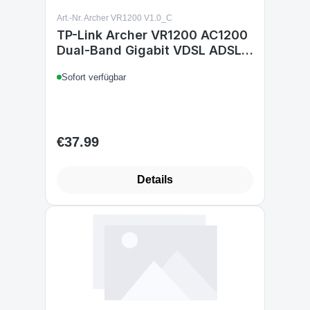
Art.-Nr. Archer VR1200 V1.0_C
TP-Link Archer VR1200 AC1200
Dual-Band Gigabit VDSL ADSL
WLAN Modem Router
Sofort verfügbar
€37.99
Regular price:
Details