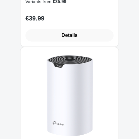
Variants from
€35.99
Schlafzimmern, Umfassender
Jugendschutz
€39.99
Regular price:
Details