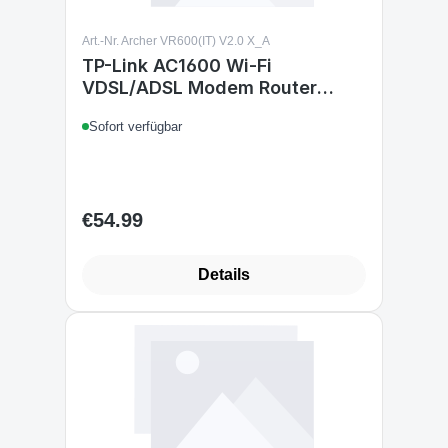
Art.-Nr. Archer VR600(IT) V2.0 X_A
TP-Link AC1600 Wi-Fi
VDSL/ADSL Modem Router
Broadcom.CPU 802.11ac/a
Sofort verfügbar
Archer_VR600_V2 Router
Broadcom.CPU 802.11ac/a
€54.99
Regular price:
Details