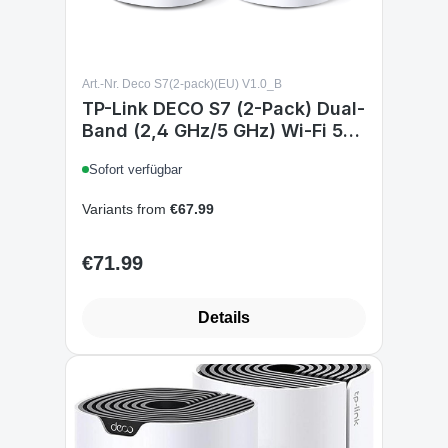
Art.-Nr. Deco S7(2-pack)(EU) V1.0_B
TP-Link DECO S7 (2-Pack) Dual-
Band (2,4 GHz/5 GHz) Wi-Fi 5
(802.11ac) Weiß 3 Intern
Sofort verfügbar
Variants from
€67.99
€71.99
Regular price:
Details