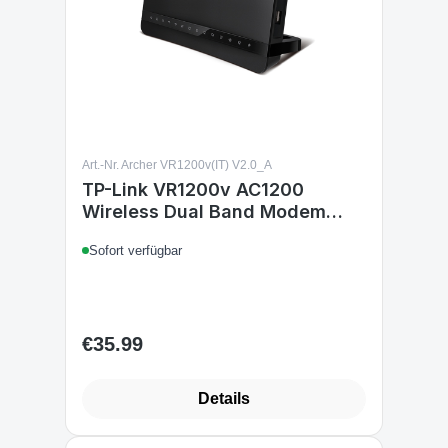
Art.-Nr. Archer VR1200v(IT) V2.0_A
TP-Link VR1200v AC1200
Wireless Dual Band Modem
Router Access Point Gigabit
Sofort verfügbar
VoIP VDSL ADSL Annex A IT
v2.0
€35.99
Regular price:
Details