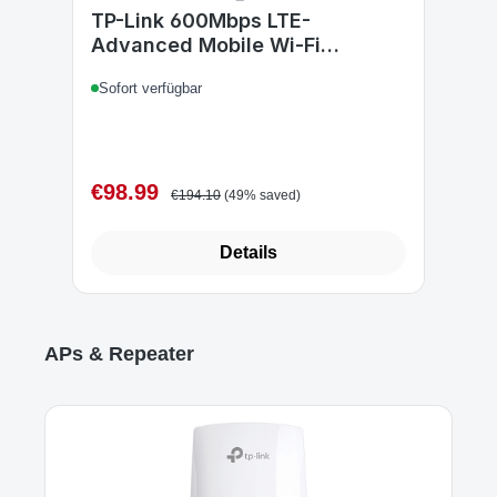
TP-Link 600Mbps LTE-
Advanced Mobile Wi-Fi
Wireless Router
Sofort verfügbar
€98.99
Sale price:
Regular price:
€194.10
(49% saved)
Details
Skip product gallery
APs & Repeater