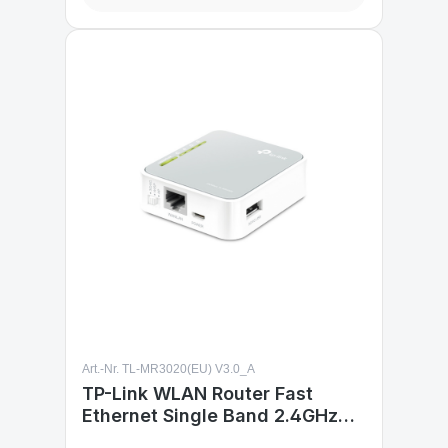
Art.-Nr. TL-MR3020(EU) V3.0_A
TP-Link WLAN Router Fast
Ethernet Single Band 2.4GHz
3G/4G