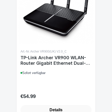
Art.-Nr. Archer VR900(UK) V2.0_C
TP-Link Archer VR900 WLAN-
Router Gigabit Ethernet Dual-
Band
Sofort verfügbar
€54.99
Regular price:
Details