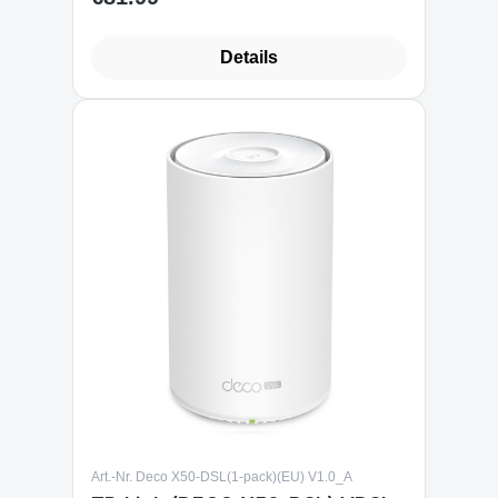
Details
Art.-Nr. Deco X50-DSL(1-pack)(EU) V1.0_A