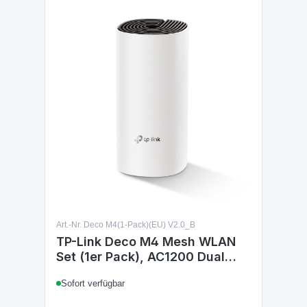
Art.-Nr. Deco M4(1-Pack)(EU) V2.0_B
TP-Link Deco M4 Mesh WLAN
Set (1er Pack), AC1200 Dual
Band Router & Repeater, 2x
Sofort verfügbar
Gigabit Ports, Zusatzeinheit,
empfohlen für Häuser mit 1-2