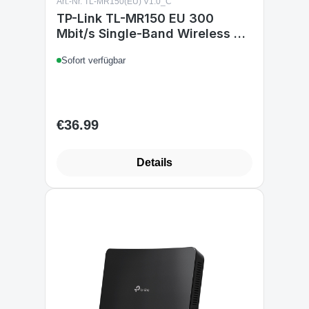
Art.-Nr. TL-MR150(EU) V1.0_C
TP-Link TL-MR150 EU 300
Mbit/s Single-Band Wireless N
4G LTE Router 2,4 GHz V1
Sofort verfügbar
€36.99
Regular price:
Details