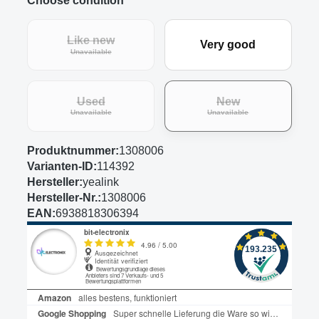
Choose condition
Like new
Very good
(This option is currently unavailable.)
Unavailable
Used
New
(This option is currently unavailable.)
(This option is curre
Unavailable
Unavailable
Produktnummer:
1308006
Varianten-ID:
114392
Hersteller:
yealink
Hersteller-Nr.:
1308006
EAN:
6938818306394