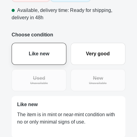
Available, delivery time: Ready for shipping,
delivery in 48h
Choose condition
Like new
Very good
Used
New
(This option is currently unavailable.)
(This option is curre
Unavailable
Unavailable
Like new
The item is in mint or near-mint condition with
no or only minimal signs of use.