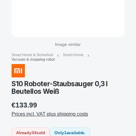
Image similar
Smart Home & Sicherheit
Smart Home
Vacuum & mopping robot
S10 Roboter-Staubsauger 0,3 l
Beutellos Weiß
€133.99
Prices incl. VAT plus shipping costs
Already
34
sold
Only
1
available.