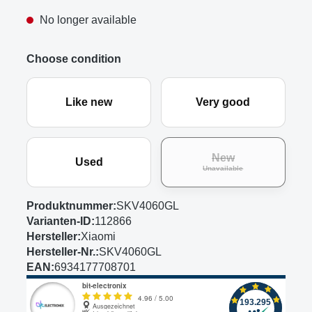
No longer available
Choose condition
Like new
Very good
New
Used
(This option is curre
Unavailable
Produktnummer:
SKV4060GL
Varianten-ID:
112866
Hersteller:
Xiaomi
Hersteller-Nr.:
SKV4060GL
EAN:
6934177708701