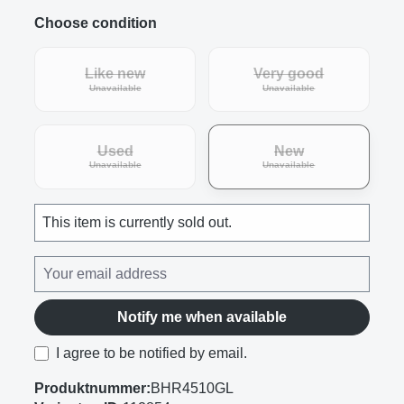
Choose condition
Like new
Very good
(This option is currently unavailable.)
(This option is curre
Unavailable
Unavailable
Used
New
(This option is currently unavailable.)
(This option is curre
Unavailable
Unavailable
This item is currently sold out.
Notify me when available
I agree to be notified by email.
Produktnummer:
BHR4510GL