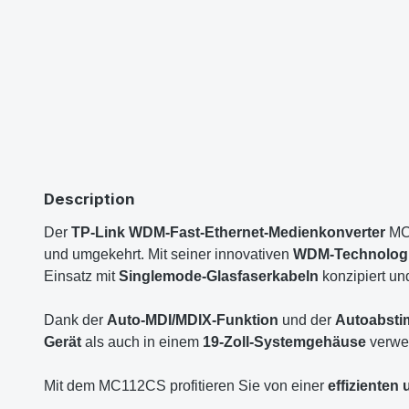
Description
Der
TP-Link WDM-Fast-Ethernet-Medienkonverter
MC1
und umgekehrt. Mit seiner innovativen
WDM-Technolog
Einsatz mit
Singlemode-Glasfaserkabeln
konzipiert un
Dank der
Auto-MDI/MDIX-Funktion
und der
Autoabst
Gerät
als auch in einem
19-Zoll-Systemgehäuse
verwe
Mit dem MC112CS profitieren Sie von einer
effiziente