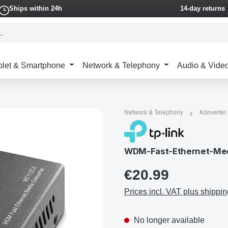
Ships within 24h
14-day returns
blet & Smartphone
Network & Telephony
Audio & Vide
Network & Telephony
Konverter
WDM-Fast-Ethernet-Med
€20.99
Prices incl. VAT plus shippin
No longer available