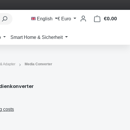
€0.00
Shoppi
English
€
Euro
o
Smart Home & Sicherheit
 & Adapter
Media Converter
ienkonverter
g costs