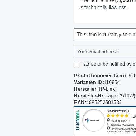
The item is in very good us
is technically flawless.
This item is currently sold o
I agree to be notified by e
Produktnummer:
Tapo C51
Varianten-ID:
110854
Hersteller:
TP-Link
Hersteller-Nr.:
Tapo C510W(
EAN:
4895252501582