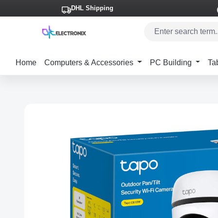
DHL Shipping
p to main content
Skip to search
Skip to main navigation
Home
Computers & Accessories
PC Building
Ta
Skip image gallery