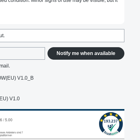
ed condition. Minor signs of use may be visible, but it
ut.
Notify me when available
mail.
0W(EU) V1.0_B
EU) V1.0