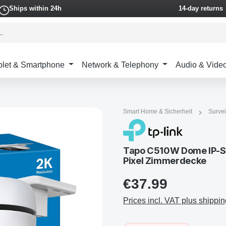
Ships within 24h
14-day returns
blet & Smartphone
Network & Telephony
Audio & Vide
Smart Home & Sicherheit
Survei
Tapo C510W Dome IP-Si
Pixel Zimmerdecke
€37.99
Prices incl. VAT plus shippin