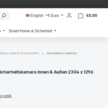
€0.00
Shoppi
English
€
Euro
o
Smart Home & Sicherheit
llance cameras & accessories
Surveillance cameras
cherheitskamera Innen & Außen 2304 x 1296
g costs