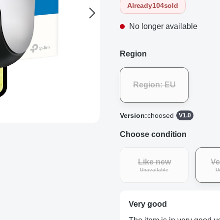
Already
104
sold
No longer available
Region
Region: EU
Version:
choosed
V1.0
Choose condition
Like new
Ve
(This option is curren
Unavailable
U
Very good