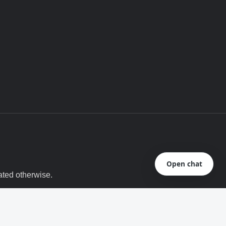
Open chat
ated otherwise.