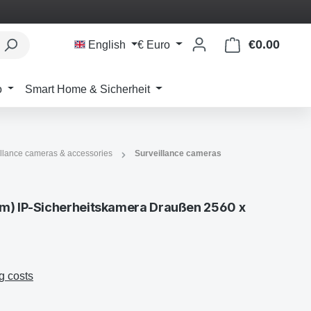
€0.00
Shoppi
English
€
Euro
o
Smart Home & Sicherheit
llance cameras & accessories
Surveillance cameras
rm) IP-Sicherheitskamera Draußen 2560 x
g costs