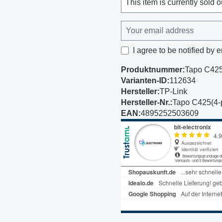
This item is currently sold o
I agree to be notified by e
Produktnummer:
Tapo C425
Varianten-ID:
112634
Hersteller:
TP-Link
Hersteller-Nr.:
Tapo C425(4-
EAN:
4895252503609