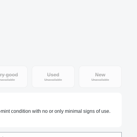
ry good
Used
New
tly unavailable.)
(This option is currently unavailable.)
(This option is currently unavailable.)
(This option is curr
navailable
Unavailable
Unavailable
-mint condition with no or only minimal signs of use.