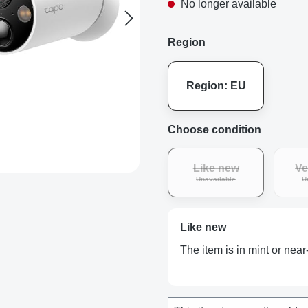
No longer available
Region
Region: EU
Choose condition
Like new
Ve
(This option is curren
Unavailable
U
Like new
The item is in mint or near