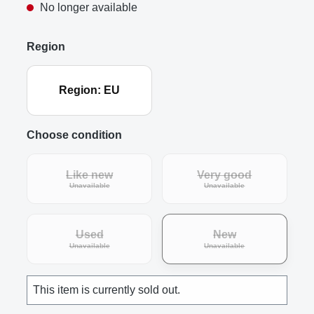
No longer available
Region
Region: EU
Choose condition
Like new
Very good
(This option is currently unavailable.)
(This option is curre
Unavailable
Unavailable
Used
New
(This option is currently unavailable.)
(This option is curre
Unavailable
Unavailable
This item is currently sold out.