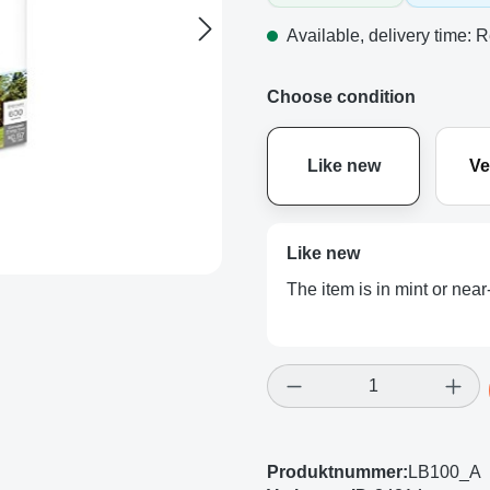
Available, delivery time: R
Choose condition
Like new
Ve
Like new
The item is in mint or near
Product Quantity: E
Produktnummer:
LB100_A