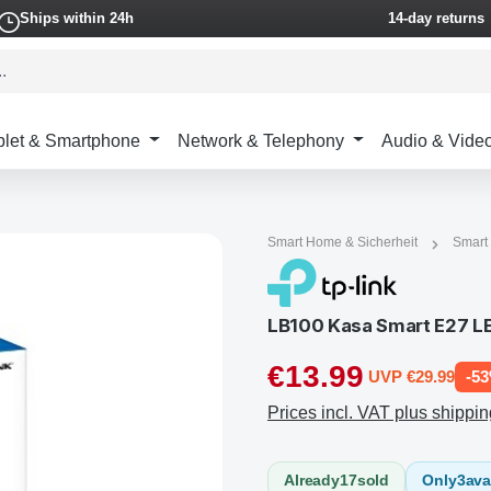
Ships within 24h
14-day returns
blet & Smartphone
Network & Telephony
Audio & Vide
Smart Home & Sicherheit
Smart
€13.99
UVP €29.99
-5
Prices incl. VAT plus shippin
Already
17
sold
Only
3
ava