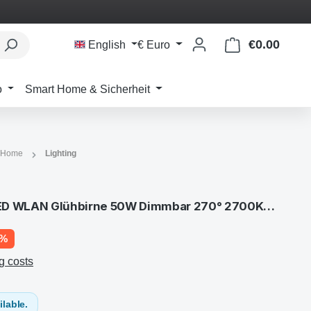
€0.00
Shoppi
English
€
Euro
o
Smart Home & Sicherheit
 Home
Lighting
LB100 Kasa Smart E27 LED WLAN Glühbirne 50W Dimmbar 270° 2700K weiß
3%
g costs
ilable.