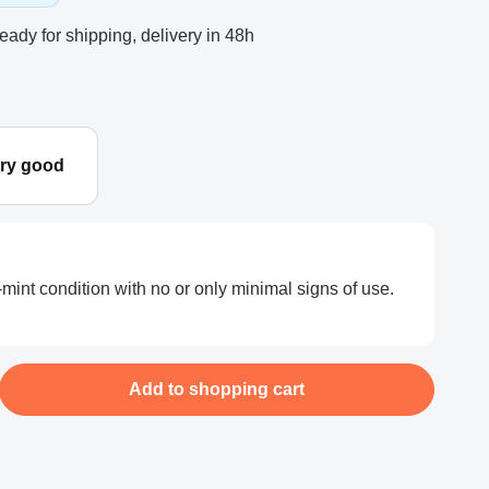
eady for shipping, delivery in 48h
ry good
-mint condition with no or only minimal signs of use.
nter the desired amount or use the buttons
Add to shopping cart