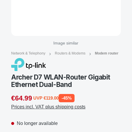
Image similar
Network & Telephony
Routers & Modems
Modem router
Archer D7 WLAN-Router Gigabit
Ethernet Dual-Band
€64.99
UVP €119.00
-45%
Prices incl. VAT plus shipping costs
No longer available