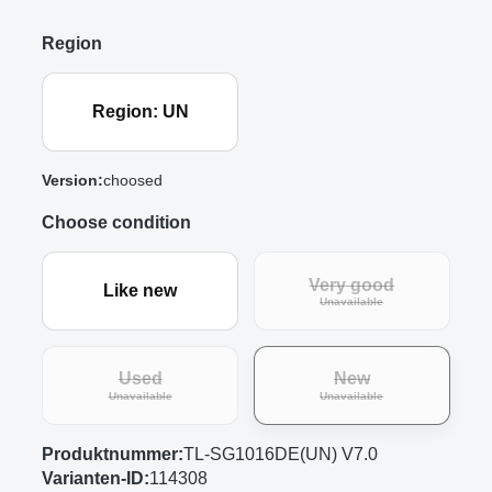
Region
Region: UN
Version:
choosed
Choose condition
Very good
Like new
(This option is curre
Unavailable
Used
New
(This option is currently unavailable.)
(This option is curre
Unavailable
Unavailable
Produktnummer:
TL-SG1016DE(UN) V7.0
Varianten-ID:
114308