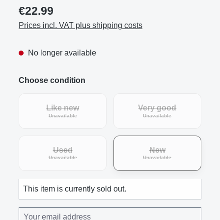
€22.99
Prices incl. VAT plus shipping costs
No longer available
Choose condition
Like new
Very good
(This option is currently unavailable.)
(This option is curre
Unavailable
Unavailable
Used
New
(This option is currently unavailable.)
(This option is curre
Unavailable
Unavailable
This item is currently sold out.