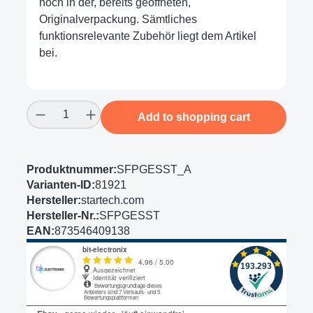
noch in der, bereits geöffneten,
Originalverpackung. Sämtliches
funktionsrelevante Zubehör liegt dem Artikel
bei.
Product Quantity: Enter the desired amount
Add to shopping cart
Produktnummer:
SFPGESST_A
Varianten-ID:
81921
Hersteller:
startech.com
Hersteller-Nr.:
SFPGESST
EAN:
873546409138