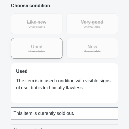
Choose condition
Like new
Very good
(This option is currently unavailable.)
(This option is curre
Unavailable
Unavailable
Used
New
(This option is currently unavailable.)
(This option is curre
Unavailable
Unavailable
Used
The item is in used condition with visible signs
of use, but is technically flawless.
This item is currently sold out.