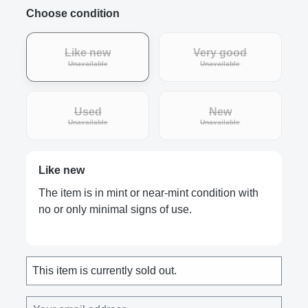
Choose condition
Like new
Very good
(This option is currently unavailable.)
(This option is curre
Unavailable
Unavailable
Used
New
(This option is currently unavailable.)
(This option is curre
Unavailable
Unavailable
Like new
The item is in mint or near-mint condition with
no or only minimal signs of use.
This item is currently sold out.