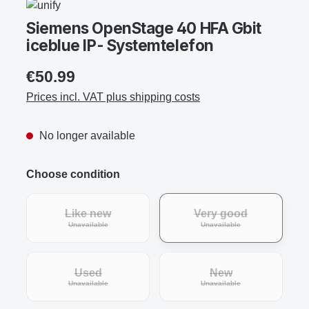
Siemens OpenStage 40 HFA Gbit
iceblue IP- Systemtelefon
€50.99
Prices incl. VAT plus shipping costs
No longer available
Choose condition
Like new
Very good
(This option is currently unavailable.)
(This option is curre
Unavailable
Unavailable
Used
New
(This option is currently unavailable.)
(This option is curre
Unavailable
Unavailable