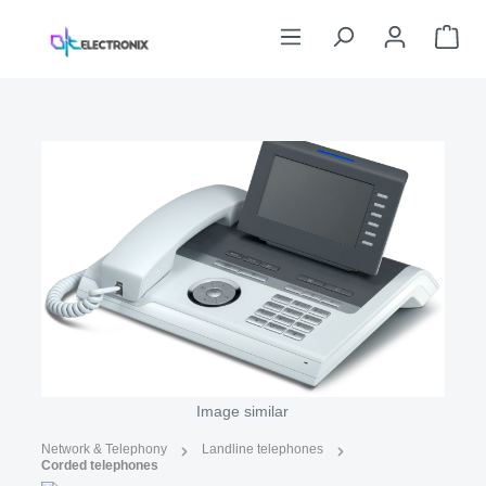
Skip to main content
Sho
Skip image gallery
Image similar
Network & Telephony
Landline telephones
Corded telephones