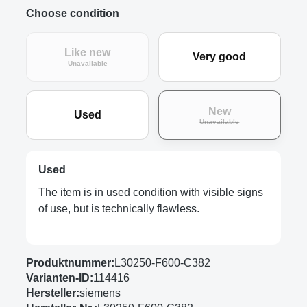
Choose condition
Like new
Very good
(This option is currently unavailable.)
Unavailable
New
Used
(This option is curre
Unavailable
Used
The item is in used condition with visible signs
of use, but is technically flawless.
Produktnummer:
L30250-F600-C382
Varianten-ID:
114416
Hersteller:
siemens