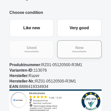
Choose condition
Like new
Very good
Used
New
(This option is currently unavailable.)
(This option is curre
Unavailable
Unavailable
Produktnummer:
RZ01-05120500-R3M1
Varianten-ID:
113076
Hersteller:
Razer
Hersteller-Nr.:
RZ01-05120500-R3M1
EAN:
8886419334934