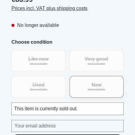
Prices incl. VAT plus shipping costs
No longer available
Choose condition
Like new
Very good
(This option is currently unavailable.)
(This option is curre
Unavailable
Unavailable
Used
New
(This option is currently unavailable.)
(This option is curre
Unavailable
Unavailable
This item is currently sold out.