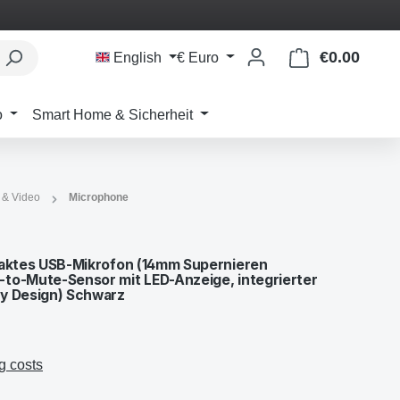
€0.00
Shoppi
English
€
Euro
o
Smart Home & Sicherheit
 & Video
Microphone
paktes USB-Mikrofon (14mm Supernieren
to-Mute-Sensor mit LED-Anzeige, integrierter
ay Design) Schwarz
g costs