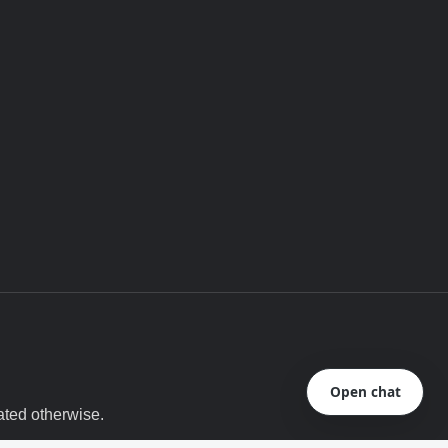
Open chat
ated otherwise.