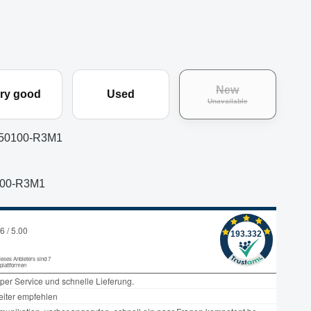
New
ry good
Used
(This option is curr
Unavailable
50100-R3M1
100-R3M1