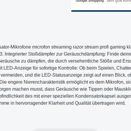
or-Mikrofone microfon streaming razor stream profi gaming kl
V3. Integrierter Stoßdämpfer zur Geräuschdämpfung: Finde dein
eräusche zu dämpfen, die durch versehentliche Stöße und Ers
ED-Anzeige für sofortige Kontrolle: Ob beim Spielen, Chatten
vermeiden, und die LED-Statusanzeige zeigt auf einen Blick, ob 
 Die engere Nierencharakteristik ermöglicht es dem Mikrofon, si
Sorgen machen musst, dass Geräusche wie Tippen oder Mauskli
indlichkeit des mit einer speziellen Kondensatorkapsel ausgest
mme in hervorragender Klarheit und Qualität übertragen wird.