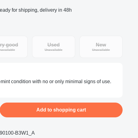
eady for shipping, delivery in 48h
ry good
Used
New
(This option is currently unavailable.)
(This option is currently unavailable.)
(This option is curr
navailable
Unavailable
Unavailable
-mint condition with no or only minimal signs of use.
nter the desired amount or use the buttons
Add to shopping cart
390100-B3W1_A