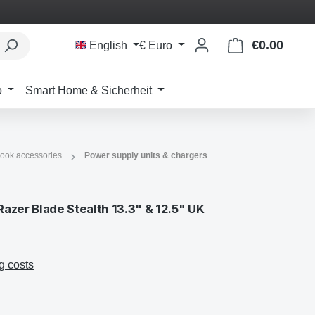
€0.00
Shoppi
English
€
Euro
o
Smart Home & Sicherheit
ook accessories
Power supply units & chargers
azer Blade Stealth 13.3" & 12.5" UK
g costs