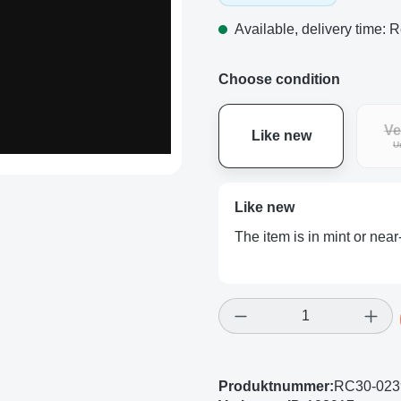
Available, delivery time: R
Choose condition
Ve
Like new
U
Like new
The item is in mint or near
Product Quantity: E
Produktnummer:
RC30-02