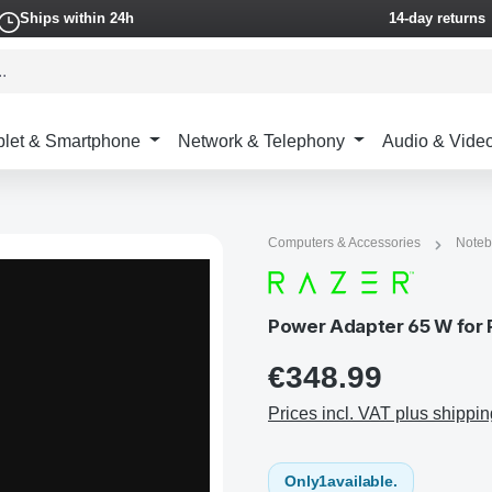
Ships within 24h
14-day returns
blet & Smartphone
Network & Telephony
Audio & Vide
Computers & Accessories
Noteb
Power Adapter 65 W for R
€348.99
Prices incl. VAT plus shippin
Only
1
available.