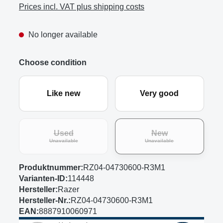
Prices incl. VAT plus shipping costs
No longer available
Choose condition
Like new
Very good
Used
New
(This option is currently unavailable.)
(This option is curre
Unavailable
Unavailable
Produktnummer:
RZ04-04730600-R3M1
Varianten-ID:
114448
Hersteller:
Razer
Hersteller-Nr.:
RZ04-04730600-R3M1
EAN:
8887910060971