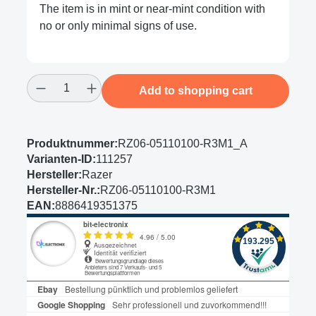
The item is in mint or near-mint condition with
no or only minimal signs of use.
Product Quantity: Enter the desired amount
Add to shopping cart
Produktnummer:
RZ06-05110100-R3M1_A
Varianten-ID:
111257
Hersteller:
Razer
Hersteller-Nr.:
RZ06-05110100-R3M1
EAN:
8886419351375