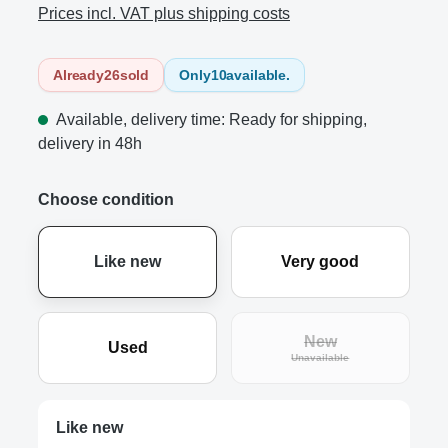
Prices incl. VAT plus shipping costs
Already
26
sold
Only
10
available.
Available, delivery time: Ready for shipping,
delivery in 48h
Choose condition
Like new
Very good
New
Used
(This option is curre
Unavailable
Like new