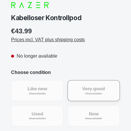
Kabelloser Kontrollpod
€43.99
Prices incl. VAT plus shipping costs
No longer available
Choose condition
Like new
Very good
(This option is currently unavailable.)
(This option is curre
Unavailable
Unavailable
Used
New
(This option is currently unavailable.)
(This option is curre
Unavailable
Unavailable