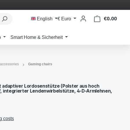
€0.00
Shoppi
English
€
Euro
o
Smart Home & Sicherheit
 accessories
Gaming chairs
t adaptiver Lordosenstütze (Polster aus hoch
 integrierter Lendenwirbelstütze, 4-D-Armlehnen,
g costs