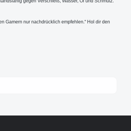
rstandsfähig gegen Verschleiß, Wasser, Öl und Schmutz.
len Gamern nur nachdrücklich empfehlen.“ Hol dir den