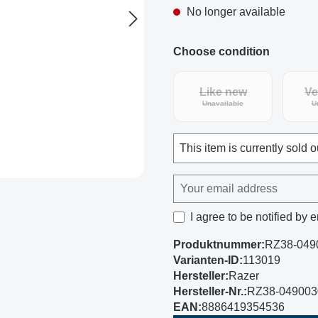
No longer available
Choose condition
Like new
Ve
(This option is curren
Unavailable
U
This item is currently sold o
I agree to be notified by e
Produktnummer:
RZ38-049
Varianten-ID:
113019
Hersteller:
Razer
Hersteller-Nr.:
RZ38-04900
EAN:
8886419354536