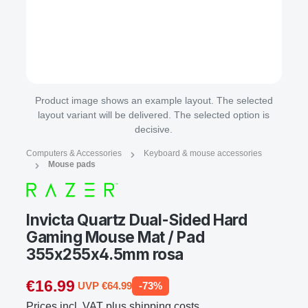
Product image shows an example layout. The selected
layout variant will be delivered. The selected option is
decisive.
Computers & Accessories
Keyboard & mouse accessories
Mouse pads
Invicta Quartz Dual-Sided Hard
Gaming Mouse Mat / Pad
355x255x4.5mm rosa
€16.99
UVP €64.99
-73%
Prices incl. VAT plus shipping costs