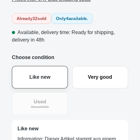
Already
32
sold
Only
4
available.
Available, delivery time: Ready for shipping,
delivery in 48h
Choose condition
Like new
Very good
Used
Unavailable
Like new
Information: Dieser Artikel stammt aus einem