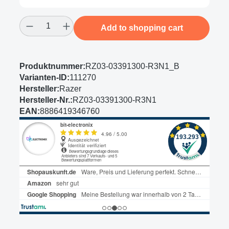
Product Quantity: Enter the desired amount
Add to shopping cart
Produktnummer:
RZ03-03391300-R3N1_B
Varianten-ID:
111270
Hersteller:
Razer
Hersteller-Nr.:
RZ03-03391300-R3N1
EAN:
8886419346760