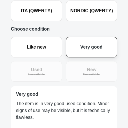
ITA (QWERTY)
NORDIC (QWERTY)
Choose condition
Like new
Very good
Used
New
(This option is currently unavailable.)
(This option is curre
Unavailable
Unavailable
Very good
The item is in very good used condition. Minor
signs of use may be visible, but it is technically
flawless.