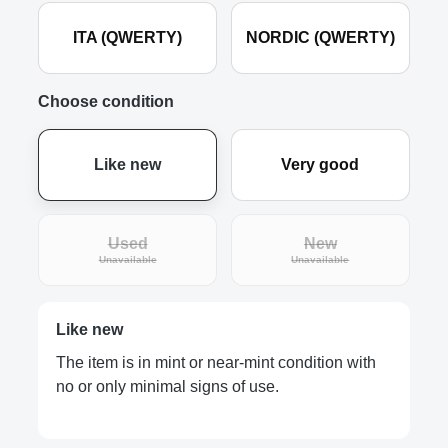
ITA (QWERTY)
NORDIC (QWERTY)
Choose condition
Like new
Very good
Used
New
(This option is currently unavailable.)
(This option is curre
Unavailable
Unavailable
Like new
The item is in mint or near-mint condition with
no or only minimal signs of use.