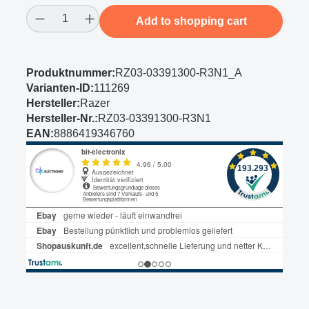
Product Quantity: Enter the desired amount
Add to shopping cart
Produktnummer:
RZ03-03391300-R3N1_A
Varianten-ID:
111269
Hersteller:
Razer
Hersteller-Nr.:
RZ03-03391300-R3N1
EAN:
8886419346760