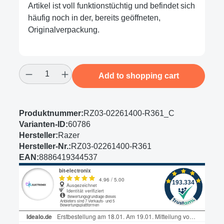
Artikel ist voll funktionstüchtig und befindet sich
häufig noch in der, bereits geöffneten,
Originalverpackung.
Product Quantity: Enter the desired amount
Add to shopping cart
Produktnummer:
RZ03-02261400-R361_C
Varianten-ID:
60786
Hersteller:
Razer
Hersteller-Nr.:
RZ03-02261400-R361
EAN:
8886419344537