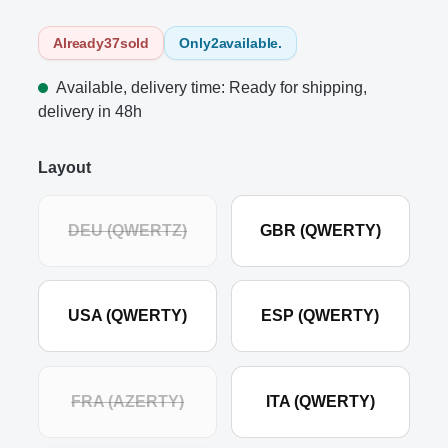
Already
37
sold
Only
2
available.
Available, delivery time: Ready for shipping,
delivery in 48h
Layout
DEU (QWERTZ)
GBR (QWERTY)
USA (QWERTY)
ESP (QWERTY)
FRA (AZERTY)
ITA (QWERTY)