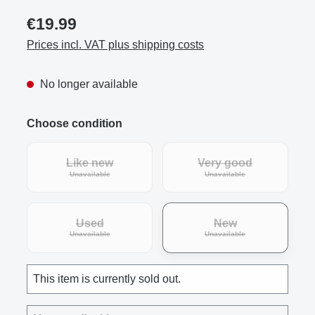
€19.99
Prices incl. VAT plus shipping costs
No longer available
Choose condition
Like new
Very good
(This option is currently unavailable.)
(This option is curre
Unavailable
Unavailable
Used
New
(This option is currently unavailable.)
(This option is curre
Unavailable
Unavailable
This item is currently sold out.