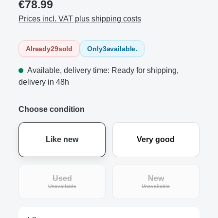
€78.99
Prices incl. VAT plus shipping costs
Already
29
sold
Only
3
available.
Available, delivery time: Ready for shipping,
delivery in 48h
Choose condition
Like new
Very good
Used
New
(This option is currently unavailable.)
(This option is curre
Unavailable
Unavailable