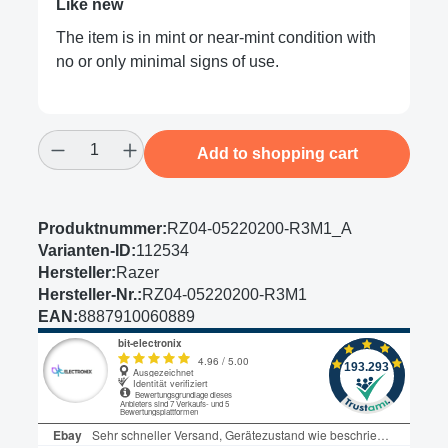
Like new
The item is in mint or near-mint condition with
no or only minimal signs of use.
Product Quantity: Enter the desired amount
Add to shopping cart
Produktnummer:
RZ04-05220200-R3M1_A
Varianten-ID:
112534
Hersteller:
Razer
Hersteller-Nr.:
RZ04-05220200-R3M1
EAN:
8887910060889