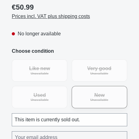
€50.99
Prices incl. VAT plus shipping costs
No longer available
Choose condition
Like new
Very good
(This option is currently unavailable.)
(This option is curre
Unavailable
Unavailable
Used
New
(This option is currently unavailable.)
(This option is curre
Unavailable
Unavailable
This item is currently sold out.