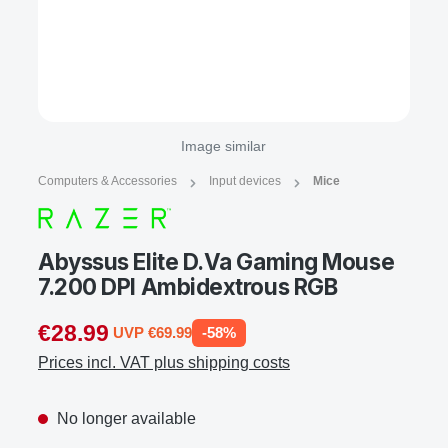
Image similar
Computers & Accessories
Input devices
Mice
Abyssus Elite D.Va Gaming Mouse
7.200 DPI Ambidextrous RGB
€28.99
UVP €69.99
-58%
Prices incl. VAT plus shipping costs
No longer available