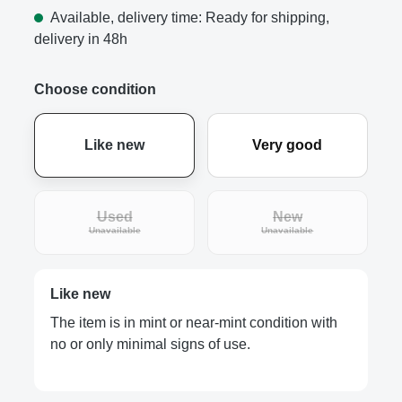
Available, delivery time: Ready for shipping,
delivery in 48h
Choose condition
Like new
Very good
Used
New
(This option is currently unavailable.)
(This option is curre
Unavailable
Unavailable
Like new
The item is in mint or near-mint condition with
no or only minimal signs of use.