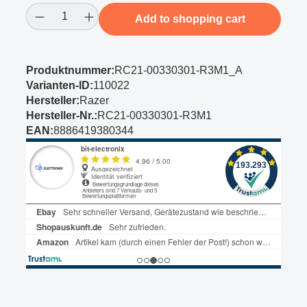
Product Quantity: Enter the desired amount
Add to shopping cart
Produktnummer:
RC21-00330301-R3M1_A
Varianten-ID:
110022
Hersteller:
Razer
Hersteller-Nr.:
RC21-00330301-R3M1
EAN:
8886419380344