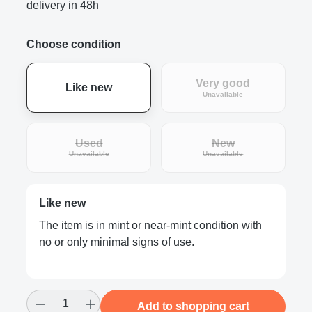
delivery in 48h
Choose condition
Very good
Like new
(This option is curre
Unavailable
Used
New
(This option is currently unavailable.)
(This option is curre
Unavailable
Unavailable
Like new
The item is in mint or near-mint condition with
no or only minimal signs of use.
Product Quantity: Enter the desired amount
Add to shopping cart