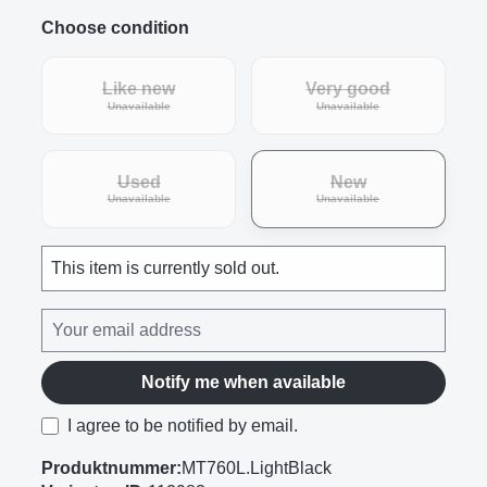
Choose condition
Like new
Very good
(This option is currently unavailable.)
(This option is curre
Unavailable
Unavailable
Used
New
(This option is currently unavailable.)
(This option is curre
Unavailable
Unavailable
This item is currently sold out.
Notify me when available
I agree to be notified by email.
Produktnummer:
MT760L.LightBlack