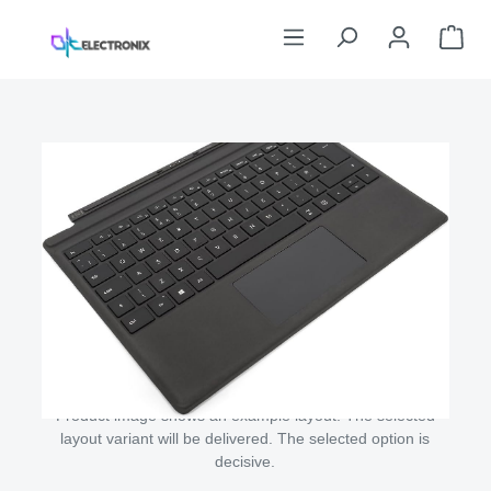
Skip to main content
Sho
Skip image gallery
Product image shows an example layout. The selected
layout variant will be delivered. The selected option is
decisive.