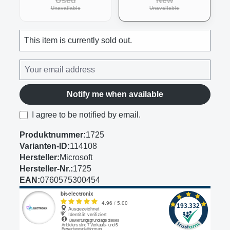
Used
New
(This option is currently unavailable.)
(This option is curre
Unavailable
Unavailable
This item is currently sold out.
Notify me when available
I agree to be notified by email.
Produktnummer:
1725
Varianten-ID:
114108
Hersteller:
Microsoft
Hersteller-Nr.:
1725
EAN:
0760575300454