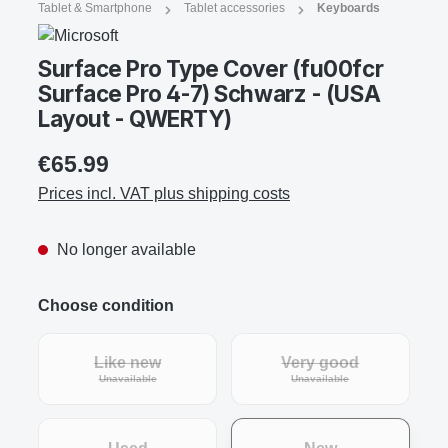
Tablet & Smartphone
Tablet accessories
Keyboards
Surface Pro Type Cover (fu00fcr
Surface Pro 4-7) Schwarz - (USA
Layout - QWERTY)
€65.99
Prices incl. VAT plus shipping costs
No longer available
Choose condition
Like new
Very good
(This option is currently unavailable.)
(This option is curre
Unavailable
Unavailable