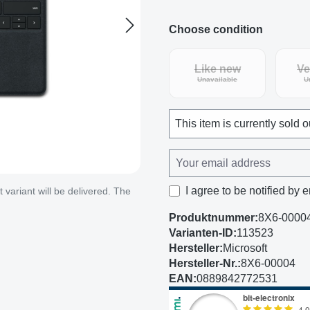
Choose condition
Like new
Ve
(This option is curren
Unavailable
U
This item is currently sold o
I agree to be notified by e
variant will be delivered. The
Produktnummer:
8X6-0000
Varianten-ID:
113523
Hersteller:
Microsoft
Hersteller-Nr.:
8X6-00004
EAN:
0889842772531