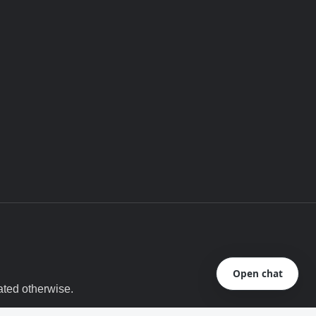
Open chat
ated otherwise.