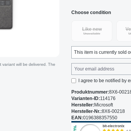
Choose condition
Like new
Ve
(This option is curren
Unavailable
U
This item is currently sold o
variant will be delivered. The
I agree to be notified by e
Produktnummer:
8X6-0021
Varianten-ID:
114176
Hersteller:
Microsoft
Hersteller-Nr.:
8X6-00218
EAN:
0196388357550