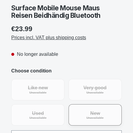
Surface Mobile Mouse Maus
Reisen Beidhändig Bluetooth
€23.99
Prices incl. VAT plus shipping costs
No longer available
Choose condition
Like new
Very good
(This option is currently unavailable.)
(This option is curre
Unavailable
Unavailable
Used
New
(This option is currently unavailable.)
(This option is curre
Unavailable
Unavailable