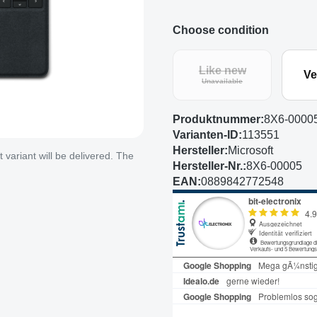
Choose condition
Like new
Ve
(This option is curren
Unavailable
Produktnummer:
8X6-0000
Varianten-ID:
113551
Hersteller:
Microsoft
variant will be delivered. The
Hersteller-Nr.:
8X6-00005
EAN:
0889842772548