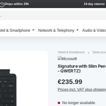
Ships within 24h
14-day returns
blet & Smartphone
Network & Telephony
Audio & Vide
Tablet & Smartphone
Tablet acc
Signature with Slim Pen
- QWERTZ)
€235.99
Prices incl. VAT plus shippin
No longer available