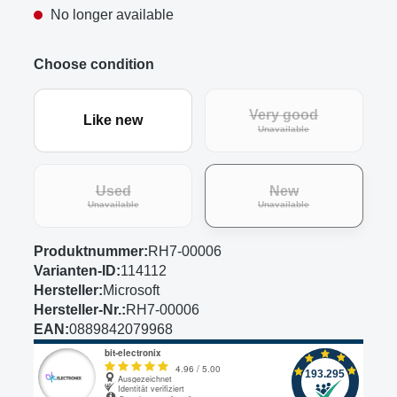
No longer available
Choose condition
Very good
Like new
(This option is curre
Unavailable
Used
New
(This option is currently unavailable.)
(This option is curre
Unavailable
Unavailable
Produktnummer:
RH7-00006
Varianten-ID:
114112
Hersteller:
Microsoft
Hersteller-Nr.:
RH7-00006
EAN:
0889842079968