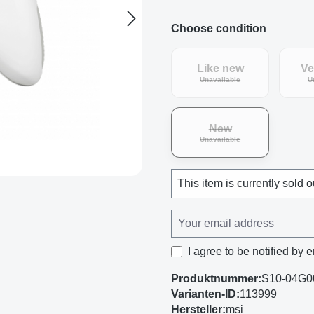
Choose condition
Like new
Ve
(This option is curren
Unavailable
U
New
(This option is curren
Unavailable
This item is currently sold o
I agree to be notified by e
Produktnummer:
S10-04G0
Varianten-ID:
113999
Hersteller:
msi