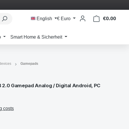
€0.00
Shoppi
English
€
Euro
o
Smart Home & Sicherheit
 devices
Gamepads
2.0 Gamepad Analog / Digital Android, PC
g costs