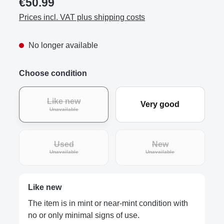
€50.99
Prices incl. VAT plus shipping costs
No longer available
Choose condition
Like new
Very good
(This option is currently unavailable.)
Unavailable
Used
New
(This option is currently unavailable.)
(This option is curre
Unavailable
Unavailable
Like new
The item is in mint or near-mint condition with
no or only minimal signs of use.