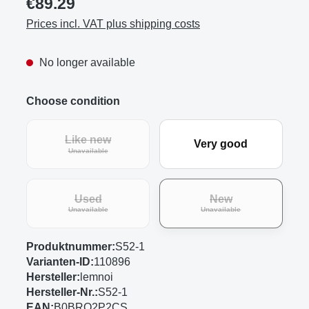
€89.29
Prices incl. VAT plus shipping costs
No longer available
Choose condition
Like new
Very good
(This option is currently unavailable.)
Unavailable
Used
New
(This option is currently unavailable.)
(This option is curre
Unavailable
Unavailable
Produktnummer:
S52-1
Varianten-ID:
110896
Hersteller:
lemnoi
Hersteller-Nr.:
S52-1
EAN:
B0BRQ2P2CS